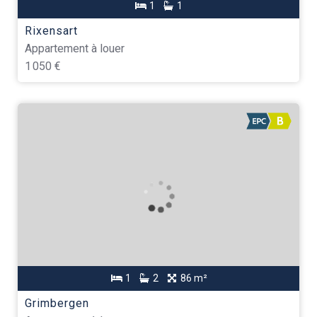
1
1
Rixensart
Appartement à louer
1 050 €
1
2
86 m²
Grimbergen