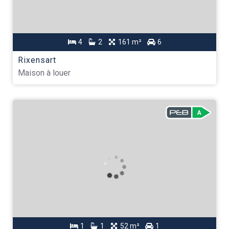
4
2
161 m²
6
Rixensart
Maison à louer
1
1
52 m²
1